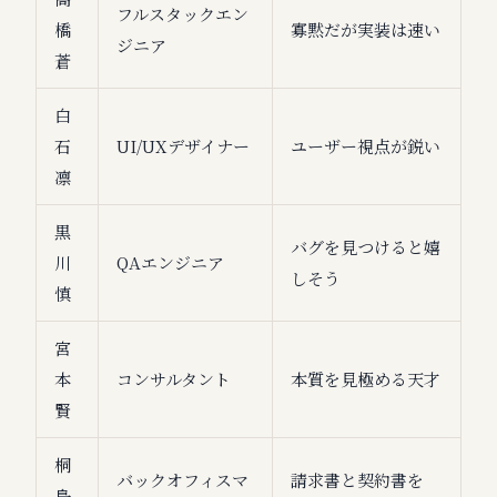
フルスタックエン
橋
寡黙だが実装は速い
ジニア
蒼
白
石
UI/UXデザイナー
ユーザー視点が鋭い
凛
黒
バグを見つけると嬉
川
QAエンジニア
しそう
慎
宮
本
コンサルタント
本質を見極める天才
賢
桐
バックオフィスマ
請求書と契約書を
島