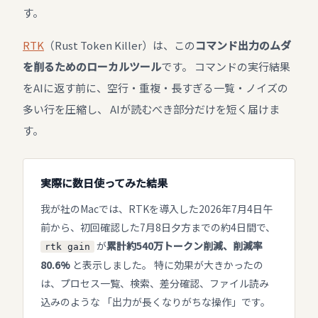
す。
RTK
（Rust Token Killer）は、この
コマンド出力のムダ
を削るためのローカルツール
です。 コマンドの実行結果
をAIに返す前に、空行・重複・長すぎる一覧・ノイズの
多い行を圧縮し、 AIが読むべき部分だけを短く届けま
す。
実際に数日使ってみた結果
我が社のMacでは、RTKを導入した2026年7月4日午
前から、初回確認した7月8日夕方までの約4日間で、
が
累計約540万トークン削減、削減率
rtk gain
80.6%
と表示しました。 特に効果が大きかったの
は、プロセス一覧、検索、差分確認、ファイル読み
込みのような 「出力が長くなりがちな操作」です。