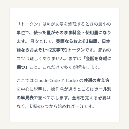
「トークン」はAIが文章を処理するときの最小の
単位で、
使った量がそのまま料金・使用量になり
ます
。 目安として、
英語ならおよそ1単語、日本
語ならおよそ1〜2文字で1トークン
です。 節約の
コツは難しくありません。まずは
「会話を身軽に
保つ」
こと。これだけで多くが解決します。
ここでは Claude Code と Codex の
共通の考え方
を中心に説明し、操作名が違うところは
ツール別
の早見表
で並べて示します。全部を覚える必要は
なく、初級の3つから始めれば十分です。