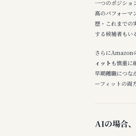
一つのポジショ
高のパフォーマ
歴・これまでの
する候補者もい
さらにAmazo
ィット
も慎重に
早期離職につなが
ーフィットの両
AIの場合