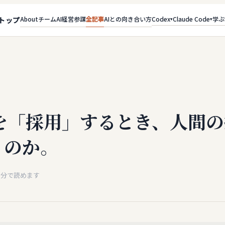
About
チーム
AI経営参謀
全記事
AIとの向き合い方
Codex
Claude Code
学ぶ
トップ
▾
▾
員を「採用」するとき、人間
うのか。
分で読めます