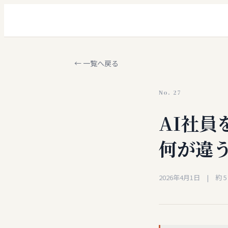
← 一覧へ戻る
No.
27
AI社
何が違
2026年4月1日
| 約
5