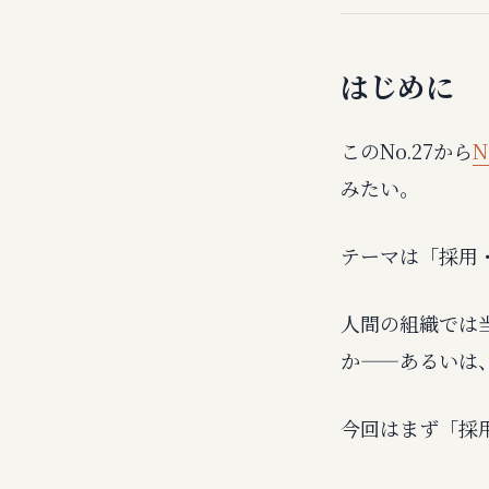
はじめに
このNo.27から
N
みたい。
テーマは「採用
人間の組織では
か——あるいは
今回はまず「採