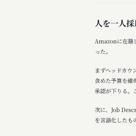
人を一人採
Amazonに
った。
まずヘッドカウ
含めた予算を確
承認が下りる。
次に、Job De
を言語化したも