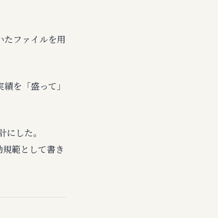
いたファイルを用
実績を「盛って」
設計にした。
行動規範として書き