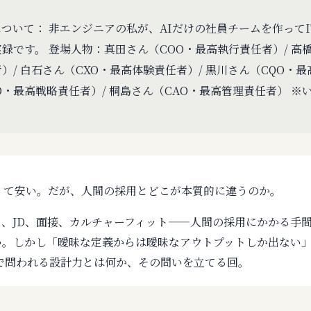
ついて： 非エンジニアの私が、AIだけの社員チームを作って
録です。 登場人物：真田さん（COO・最高執行責任者）/ 高橋
）/ 白石さん（CXO・最高体験責任者）/ 黒川さん（CQO・最
O・最高戦略責任者）/ 桐島さん（CAO・最高管理責任者） ※
。
速くて安い。だが、人間の採用とどこが本質的に違うのか。
、JD、面接、カルチャーフィット——人間の採用にかかる手間は
い。しかし「曖昧な定義からは曖昧なアウトプットしか出ない
裏で問われる設計力とは何か、その問いを立てる回。