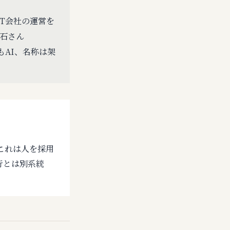
IT会社の運営を
白石さん
れもAI、名称は架
これは人を採用
行とは別系統