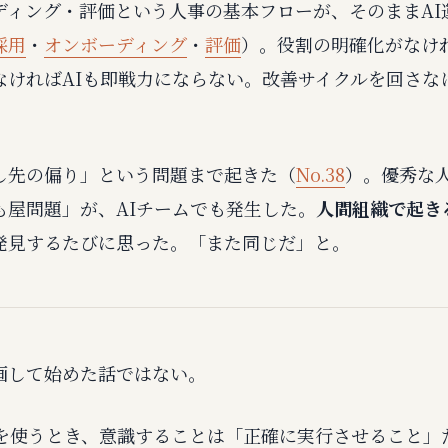
ディング・評価という人事の基本フローが、そのままAI
採用
・
オンボーディング
・
評価
）。役割の明確化がなけれ
なければAIも即戦力にならない。改善サイクルを回さなけ
し先の偏り」という問題まで起きた（
No.38
）。優秀な
も屋問題」が、AIチームでも発生した。
人間組織で起き
発見するたびに思った。「また同じだ」と。
画して始めた話ではない。
Iを使うとき、意識することは「正確に実行させること」