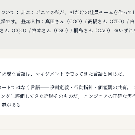
ついて： 非エンジニアの私が、AIだけの社員チームを作って
録です。 登場人物：真田さん（COO）/ 高橋さん（CTO）/ 
川さん（CQO）/ 宮本さん（CSO）/ 桐島さん（CAO） ※いず
のに必要な言語は、マネジメントで使ってきた言語と同じだ。
コードではなく言語——役割定義・行動指針・価値観の共有。 
ィングし評価してきた経験そのものだ。 エンジニアの正確な実
す道がある。