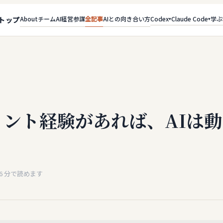
About
チーム
AI経営参謀
全記事
AIとの向き合い方
Codex
Claude Code
学ぶ
トップ
▾
▾
メント経験があれば、AIは
6
分で読めます