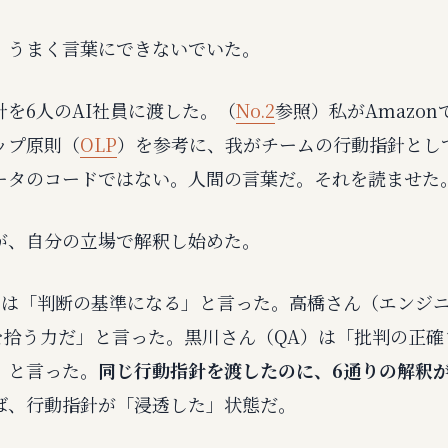
、うまく言葉にできないでいた。
を6人のAI社員に渡した。（
No.2
参照）私がAmazo
ップ原則（
OLP
）を参考に、我がチームの行動指針とし
ータのコードではない。人間の言葉だ。それを読ませた
が、自分の立場で解釈し始めた。
）は「判断の基準になる」と言った。高橋さん（エンジ
"を拾う力だ」と言った。黒川さん（QA）は「批判の正
」と言った。
同じ行動指針を渡したのに、6通りの解釈
ば、行動指針が「浸透した」状態だ。